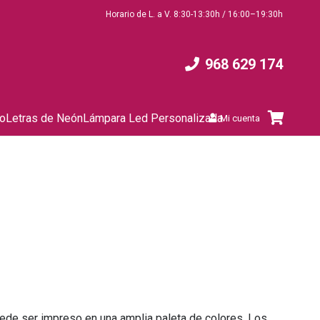
Horario de L. a V. 8:30-13:30h / 16:00–19:30h
968 629 174
to
Letras de Neón
Lámpara Led Personalizada
Mi cuenta
uede ser impreso en una amplia paleta de colores, Los