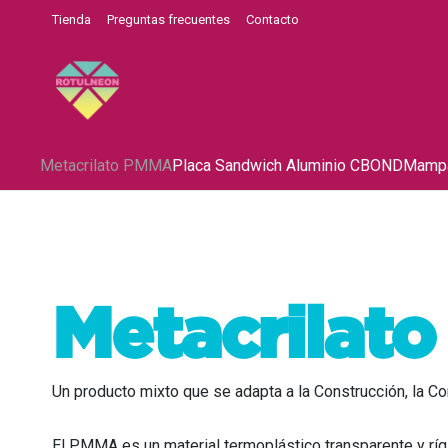
Tienda
Preguntas frecuentes
Contacto
Metacrilato PMMA
Placa Sandwich Aluminio CBOND
Mampa
Metacrilat
Un producto mixto que se adapta a la Construcción, la Co
El PMMA es un material termoplástico transparente y ríg