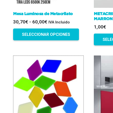
Mesa Luminosa de Metacrilato
METACRI
MARRON
Rango
30,70
€
-
60,00
€
IVA Incluido
1,00€
de
Este
precios:
SELECCIONAR OPCIONES
producto
SELE
desde
tiene
30,70€
múltiples
hasta
variantes.
60,00€
Las
opciones
se
pueden
elegir
en
la