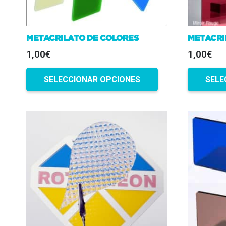
página
de
METACRILATO DE COLORES
METACRI
producto
1,00€
1,00€
SELECCIONAR OPCIONES
SELE