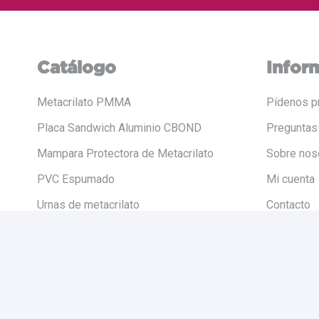
Catálogo
Infor
Metacrilato PMMA
Pídenos p
Placa Sandwich Aluminio CBOND
Preguntas
Mampara Protectora de Metacrilato
Sobre nos
PVC Espumado
Mi cuenta
Urnas de metacrilato
Contacto
Letras de Neón
Lámpara Led Personalizada