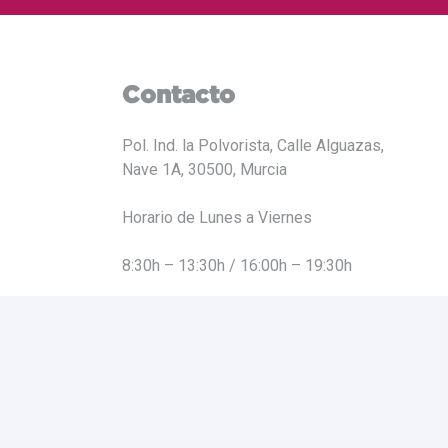
Contacto
Pol. Ind. la Polvorista, Calle Alguazas,
Nave 1A, 30500, Murcia
Horario de Lunes a Viernes
8:30h – 13:30h / 16:00h – 19:30h
Telf: 968629174
Fax: 968629220
Correo: info@rotulneon.com