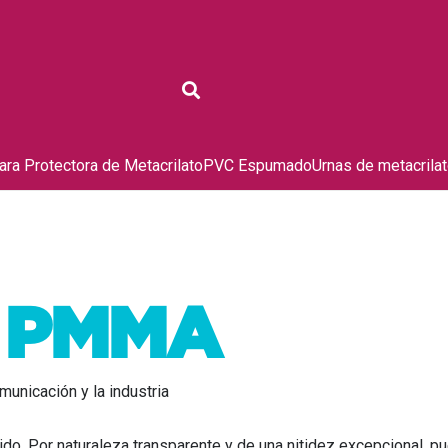
ra Protectora de Metacrilato
PVC Espumado
Urnas de metacrila
o PMMA
municación y la industria
ido. Por naturaleza transparente y de una nitidez excepcional, p