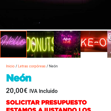
Inicio
/
Letras corpóreas
/ Neón
Neón
20,00
€
IVA Incluido
SOLICITAR PRESUPUESTO
ESTAMOS AJUSTANDO LOS