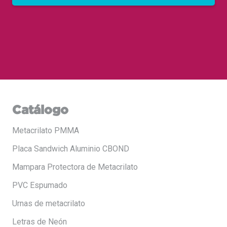
Catálogo
Metacrilato PMMA
Placa Sandwich Aluminio CBOND
Mampara Protectora de Metacrilato
PVC Espumado
Urnas de metacrilato
Letras de Neón