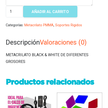
METACRILATO
AÑADIR AL CARRITO
BLACK
&
Categorías:
Metacrilato PMMA
,
Soportes Rigidos
WHITE
cantidad
Descripción
Valoraciones (0)
METACRILATO BLACK & WHITE DE DIFERENTES
GROSORES
Productos relacionados