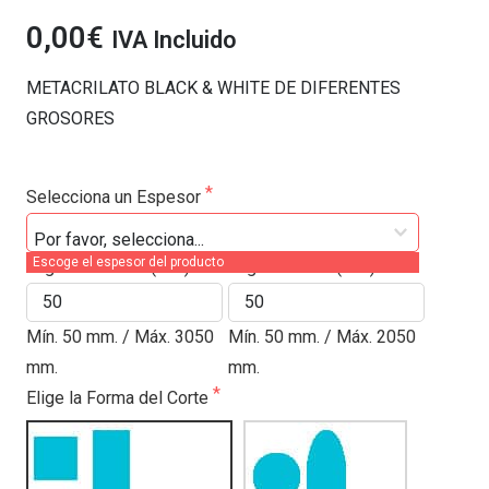
0,00€
IVA Incluido
METACRILATO BLACK & WHITE DE DIFERENTES
GROSORES
Selecciona un Espesor
Escoge el espesor del producto
Elige la Anchura (mm)
Elige la Altura (mm)
Mín. 50 mm. / Máx. 3050
Mín. 50 mm. / Máx. 2050
mm.
mm.
Elige la Forma del Corte