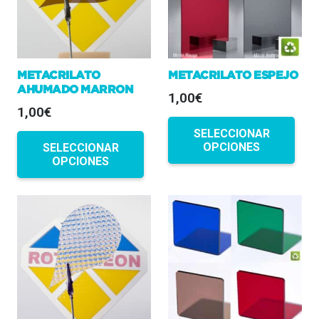
pueden
elegir
en
METACRILATO
METACRILATO ESPEJO
la
AHUMADO MARRON
1,00€
página
1,00€
de
SELECCIONAR
producto
OPCIONES
SELECCIONAR
OPCIONES