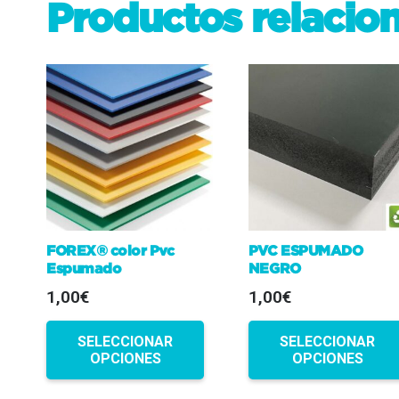
Productos relacio
FOREX® color Pvc
PVC ESPUMADO
Espumado
NEGRO
1,00€
1,00€
SELECCIONAR
SELECCIONAR
OPCIONES
OPCIONES