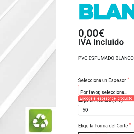
BLA
0,00€
IVA Incluido
PVC ESPUMADO BLANCO d
Selecciona un Espesor
Escoge el espesor del producto
Elige la Anchura (mm)
Elige la Forma del Corte