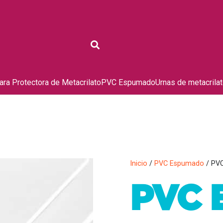
ra Protectora de Metacrilato
PVC Espumado
Urnas de metacrila
Inicio
/
PVC Espumado
/ PV
PVC