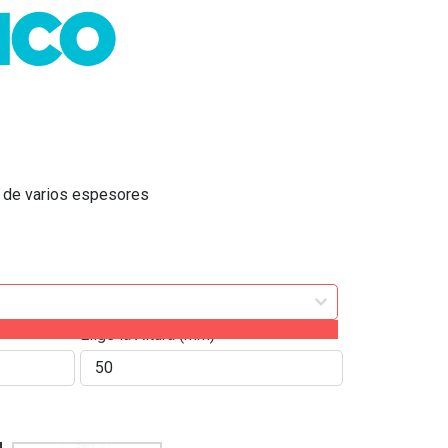
NCO
e varios espesores
Elige la Altura (mm)