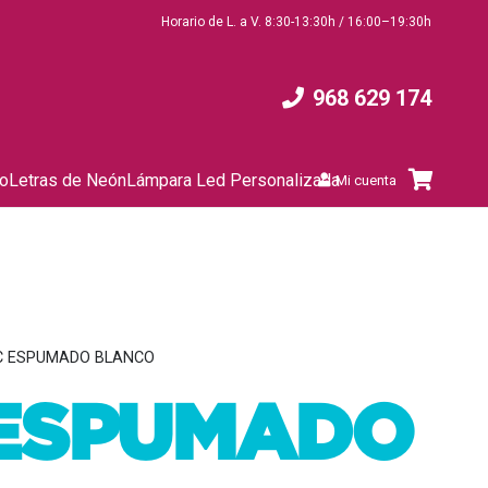
Horario de L. a V. 8:30-13:30h / 16:00–19:30h
968 629 174
to
Letras de Neón
Lámpara Led Personalizada
Mi cuenta
C ESPUMADO BLANCO
 ESPUMADO