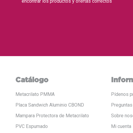
encontrar los productos y ofertas correctos
Catálogo
Infor
Metacrilato PMMA
Pídenos p
Placa Sandwich Aluminio CBOND
Preguntas
Mampara Protectora de Metacrilato
Sobre nos
PVC Espumado
Mi cuenta