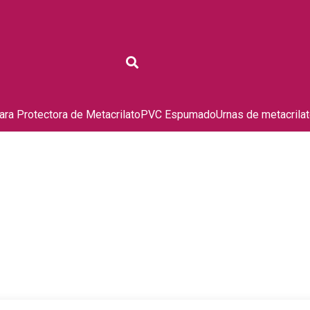
ra Protectora de Metacrilato
PVC Espumado
Urnas de metacrila