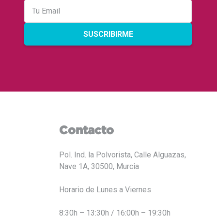
SUSCRIBIRME
Contacto
Pol. Ind. la Polvorista, Calle Alguazas,
Nave 1A, 30500, Murcia
Horario de Lunes a Viernes
8:30h – 13:30h / 16:00h – 19:30h